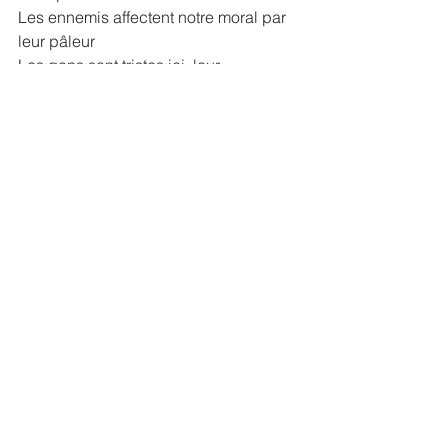
Les ennemis affectent notre moral par 
leur pâleur
Les gens sont tristes ici, leur 
espérance est mince
Comment veux-tu croquer la vie quand 
t’as les dents qui grincent
J’ai le Prince de la paix dans mon 
camp
Mon agresseur croit à sa victoire mais 
au buzzer celui qui gagne, c’est moi
Et quand il m’dit « Mon p’tit c’est fini 
pour toi »,
J’lui dis « Mon cher opposant, 
t’inquiète pas, mon père ne tarde pas ».