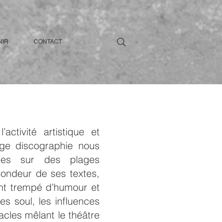
NIR
CONTACT
ctivité artistique et
rge discographie nous
ées sur des plages
fondeur de ses textes,
ent trempé d'humour et
s soul, les influences
acles mêlant le théâtre