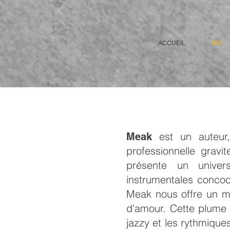
ACCUEIL
BIO
est un auteur, 
Meak
professionnelle grav
présente un univer
instrumentales concoct
Meak nous offre un me
d'amour. Cette plume 
jazzy et les rythmique