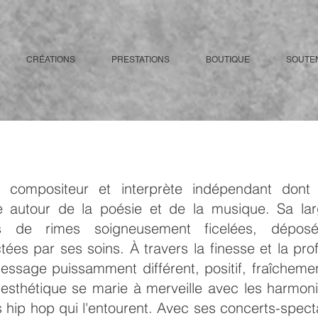
CRÉATIONS
PRESTATIONS
BOUTIQUE
SOUTE
compositeur et interprète indépendant dont l’a
ite autour de la poésie et de la musique. Sa la
s de rimes soigneusement ficelées, dépos
ées par ses soins. À travers la finesse et la pro
ssage puissamment différent, positif, fraîchem
esthétique se marie à merveille avec les harmonie
s hip hop qui l'entourent. Avec ses concerts-spect