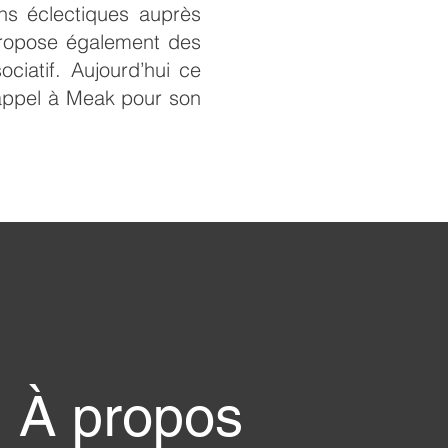
ons éclectiques auprès
 propose également des
sociatif. Aujourd’hui ce
 appel à Meak pour son
À propos