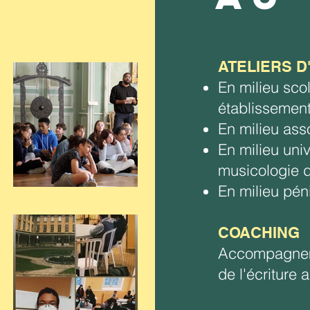
ATELIERS D
En milieu scol
établissemen
En milieu asso
En milieu univ
musicologie d
En milieu péni
COACHING
Accompagneme
de l'écriture 