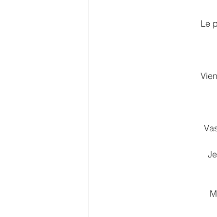
Le p
Vien
Vas
Je
M