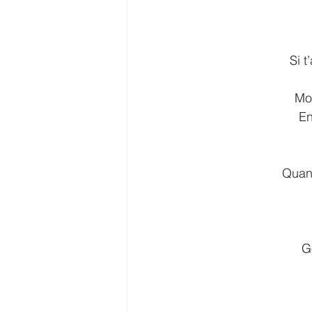
Si t
Mo
En
Quand
G