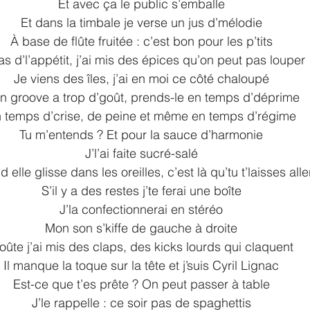
Et avec ça le public s’emballe
Et dans la timbale je verse un jus d’mélodie
À base de flûte fruitée : c’est bon pour les p’tits
’as d’l’appétit, j’ai mis des épices qu’on peut pas louper
Je viens des îles, j’ai en moi ce côté chaloupé
n groove a trop d’goût, prends-le en temps d’déprime
 temps d’crise, de peine et même en temps d’régime
Tu m’entends ? Et pour la sauce d’harmonie
J’l’ai faite sucré-salé
 elle glisse dans les oreilles, c’est là qu’tu t’laisses alle
S’il y a des restes j’te ferai une boîte
J’la confectionnerai en stéréo
Mon son s’kiffe de gauche à droite
oûte j’ai mis des claps, des kicks lourds qui claquent
Il manque la toque sur la tête et j’suis Cyril Lignac
Est-ce que t’es prête ? On peut passer à table
J’le rappelle : ce soir pas de spaghettis