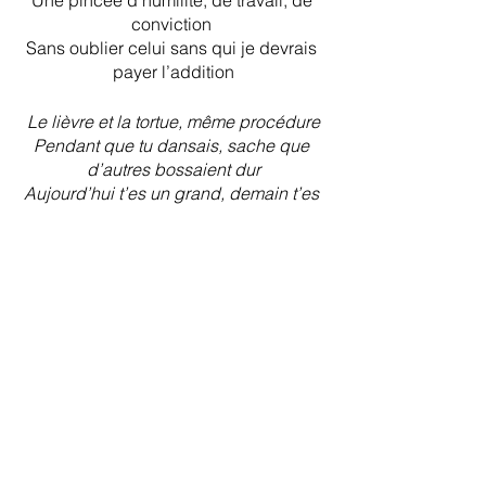
Une pincée d’humilité, de travail, de 
conviction 
Sans oublier celui sans qui je devrais 
payer l’addition
Le lièvre et la tortue, même procédure
Pendant que tu dansais, sache que 
d’autres bossaient dur
Aujourd’hui t’es un grand, demain t’es 
la risée
De tous ceux qui, avant, t’avaient 
idéalisé
Tu vas t’épuiser si tu vends la peau de 
l’ours
Avant d’voir la ligne d’arrivée
Mets de l'humilité dans ta course
Il fanfaronne il se repose 
Il s’amuse à toute autre chose
Mais à la fin quand il voit 