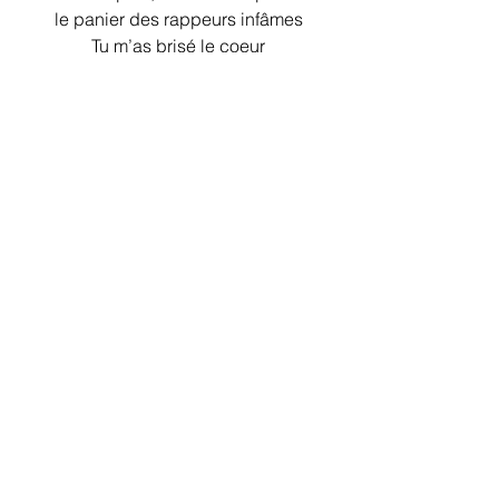
le panier des rappeurs infâmes
Tu m’as brisé le coeur
Mais je comprends qu’on puisse être 
coincé entre ignorance et amalgame
Aujourd’hui je te pardonne, sans 
rancune
Je brise les chaînes et je le dis sans 
amertume, aucune
Et sois rassuré, au final c’est le même 
Dieu qu’on sert
Et j’espère un jour te croiser à un de 
mes concerts