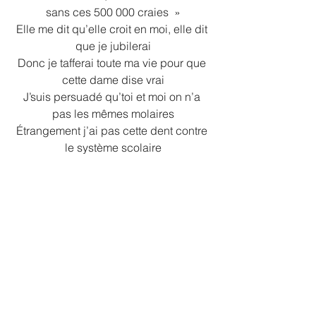
sans ces 500 000 craies  »
Elle me dit qu’elle croit en moi, elle dit 
que je jubilerai
Donc je tafferai toute ma vie pour que 
cette dame dise vrai
J’suis persuadé qu’toi et moi on n’a 
pas les mêmes molaires
Étrangement j’ai pas cette dent contre 
le système scolaire
J’sais pas si ce sont tes profs qui 
étaient tous pourris ou si
C’est juste toi qui t’dis qu’ces années 
ne t’ont pas réussi
Ta mauvaise foi te suit
Dans tous les cas c’morceau est un 
p’tit geste de reconnaissance
À tous mes profs, de mon enfance à 
mon adolescence