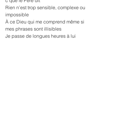
c’que le Père dit
Rien n’est trop sensible, complexe ou 
impossible
À ce Dieu qui me comprend même si 
mes phrases sont illisibles
Je passe de longues heures à lui 
écrire ce que je pense
Mon quotidien c’est collage de post-it 
en permanence
Oui, il y a des gens qui rigoleront d’ma 
dépendance
Mais ils feraient tous pareil avec un 
ami de confiance
C’est pour ça que j’vous invite à vous 
décharger ici-même
À faire comme moi, exposer au tableau 
tous vos problèmes
Je dirais même déposer vos fardeaux 
et vos dilemmes