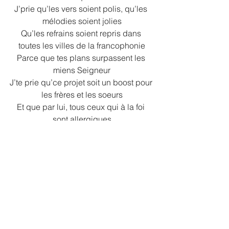
J’prie qu’les vers soient polis, qu’les 
mélodies soient jolies
Qu’les refrains soient repris dans 
toutes les villes de la francophonie
Parce que tes plans surpassent les 
miens Seigneur
J’te prie qu’ce projet soit un boost pour 
les frères et les soeurs
Et que par lui, tous ceux qui à la foi 
sont allergiques
Trouvent dans chacune de ses pistes 
un antihistaminique
Viens sur mes pages, mes lignes et 
quelques lettres
Oindre les images que ma plume 
interprète
Tiens cet ouvrage qui vient du fond 