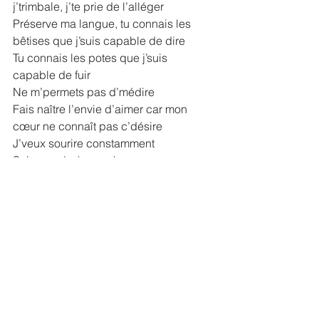
j’trimbale, j’te prie de l’alléger
Préserve ma langue, tu connais les 
bêtises que j’suis capable de dire
Tu connais les potes que j’suis 
capable de fuir
Ne m’permets pas d’médire
Fais naître l’envie d’aimer car mon 
cœur ne connaît pas c’désire
J’veux sourire constamment
Seigneur à chaque heure 
accompagne-moi même quand je 
doute vraiment
J’suis paré pour ce jour, il est temps 
d’se lancer dans l’arène
Merci de ton écoute, au nom de Jésus, 
Amen. »