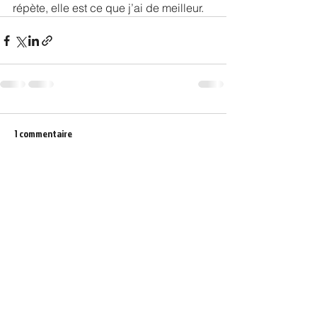
répète, elle est ce que j’ai de meilleur.
1 commentaire
Rédigez un commentaire...
Les plus récents
Guest
16 janv.
L'esthétique de la Reine Indienne évoque 
une fusion fascinante entre la tradition 